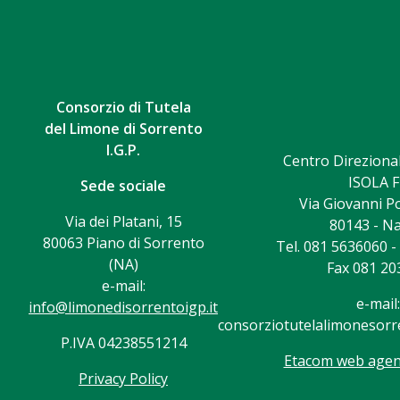
Consorzio di Tutela
del Limone di Sorrento
I.G.P.
Centro Direzional
ISOLA F
Sede sociale
Via Giovanni Po
Via dei Platani, 15
80143 - Na
80063 Piano di Sorrento
Tel. 081 5636060 
(NA)
Fax 081 20
e-mail:
e-mail:
info@limonedisorrentoigp.it
consorziotutelalimonesorre
P.IVA 04238551214
Etacom web agenc
Privacy Policy