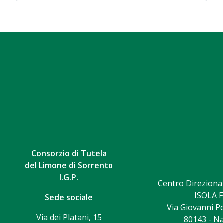
Consorzio di Tutela
del Limone di Sorrento
I.G.P.
Centro Direzional
ISOLA F
Sede sociale
Via Giovanni Po
Via dei Platani, 15
80143 - Na