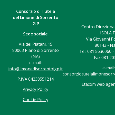
Consorzio di Tutela
del Limone di Sorrento
I.G.P.
Centro Direzional
ISOLA F
Sede sociale
Via Giovanni Po
Via dei Platani, 15
80143 - Na
80063 Piano di Sorrento
Tel. 081 5636060 
(NA)
Fax 081 20
e-mail:
e-mail:
info@limonedisorrentoigp.it
consorziotutelalimonesorre
P.IVA 04238551214
Etacom web agenc
Privacy Policy
Cookie Policy