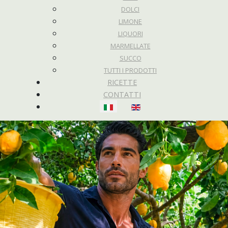
DOLCI
LIMONE
LIQUORI
MARMELLATE
SUCCO
TUTTI I PRODOTTI
RICETTE
CONTATTI
Seleziona la tua lingua