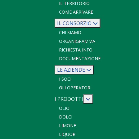
IL TERRITORIO
COME ARRIVARE
IL CONSORZIO
CHI SIAMO
ORGANIGRAMMA
RICHIESTA INFO
DOCUMENTAZIONE
LE AZIENDE
I SOCI
GLI OPERATORI
Maggiori informazio
I PRODOTTI
OLIO
DOLCI
LIMONE
LIQUORI