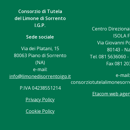
Consorzio di Tutela
del Limone di Sorrento
I.G.P.
Centro Direzional
ISOLA F
Sede sociale
Via Giovanni Po
Via dei Platani, 15
80143 - Na
80063 Piano di Sorrento
Tel. 081 5636060 
(NA)
Fax 081 20
e-mail:
e-mail:
info@limonedisorrentoigp.it
consorziotutelalimonesorre
P.IVA 04238551214
Etacom web agenc
Privacy Policy
Cookie Policy