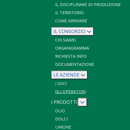
IL DISCIPLINARE DI PRODUZIONE
IL TERRITORIO
COME ARRIVARE
IL CONSORZIO
CHI SIAMO
ORGANIGRAMMA
RICHIESTA INFO
DOCUMENTAZIONE
LE AZIENDE
I SOCI
GLI OPERATORI
Maggiori informazio
I PRODOTTI
OLIO
DOLCI
LIMONE