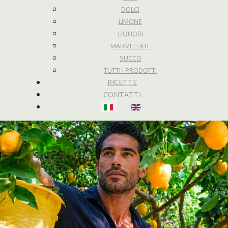
DOLCI
LIMONE
LIQUORI
MARMELLATE
SUCCO
TUTTI I PRODOTTI
RICETTE
CONTATTI
Seleziona la tua lingua