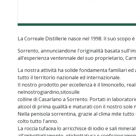
La Correale Distillerie nasce nel 1998. Il suo scopo 
Sorrento, annunciandone l'originalità basata sull'im
all'esperienza ventennale del suo proprietario, Carm
La nostra attività ha solide fondamenta familiari ed
tutto il territorio nazionale ed internazionale.
Il nostro prodotto per eccellenza è il limoncello, rea
nelnostrogiardino,sitosulle
colline di Casarlano a Sorrento. Portati in laboratorio
alcool di prima qualità e maturati con il nostro sole
Nella penisola sorrentina, grazie al clima mite tutto l
colto tutto l'anno.
La roccia tufacea lo arricchisce di iodio e sali mine
all'imbottigliamento, etichettatura e confezionamen