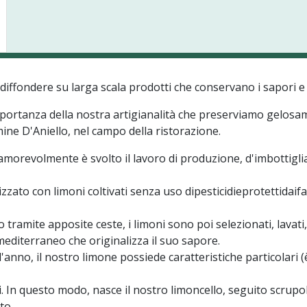
è diffondere su larga scala prodotti che conservano i sapori e
portanza della nostra artigianalità che preserviamo gelosame
ine D'Aniello, nel campo della ristorazione.
 amorevolmente è svolto il lavoro di produzione, d'imbottigl
lizzato con limoni coltivati senza uso dipesticidieprotettidai
 tramite apposite ceste, i limoni sono poi selezionati, lavati,
 mediterraneo che originalizza il suo sapore.
'anno, il nostro limone possiede caratteristiche particolari (è
rali. In questo modo, nasce il nostro limoncello, seguito scru
to.